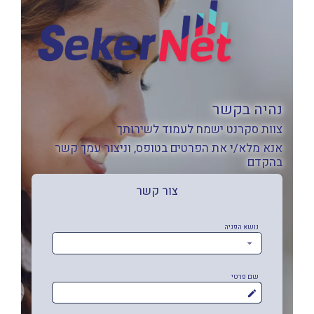
נהיה בקשר
צוות סקרנט ישמח לעמוד לשירותך
אנא מלא/י את הפרטים בטופס, וניצור עמך קשר
בהקדם
צור קשר
נושא הפניה
שם פרטי
mode_edit